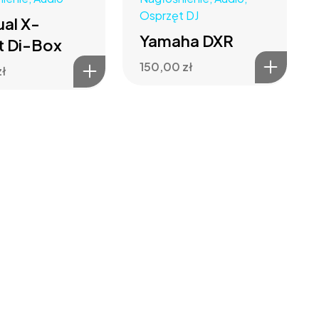
Osprzęt DJ
ual X-
Yamaha DXR
t Di-Box
150,00
zł
zł