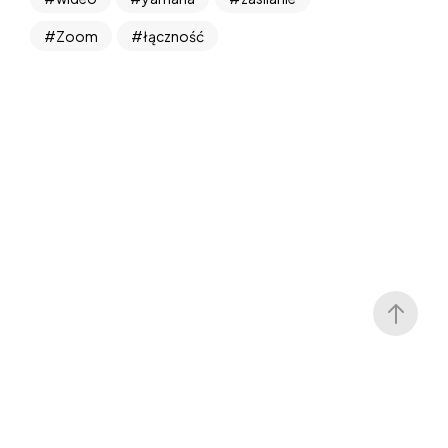
Zoom
łączność
a