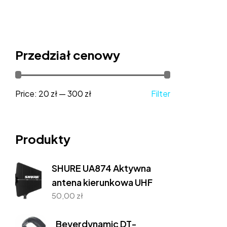
Przedział cenowy
Price:
20 zł
—
300 zł
Filter
Produkty
SHURE UA874 Aktywna
antena kierunkowa UHF
50,00
zł
Beyerdynamic DT-