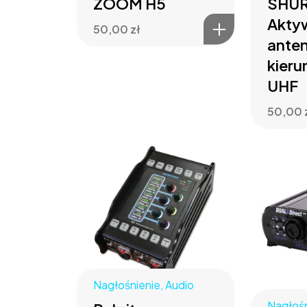
ZOOM H5
SHUR
Akty
50,00
zł
ante
kier
UHF
50,00
Nagłośnienie
,
Audio
Nagłośn