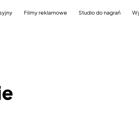
syjny
Filmy reklamowe
Studio do nagrań
Wy
ie