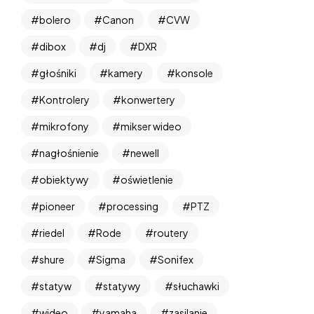
bolero
Canon
CVW
dibox
dj
DXR
głośniki
kamery
konsole
Kontrolery
konwertery
mikrofony
mikser wideo
nagłośnienie
newell
obiektywy
oświetlenie
pioneer
processing
PTZ
riedel
Rode
routery
shure
Sigma
Sonifex
statyw
statywy
słuchawki
wideo
yamaha
zasilanie