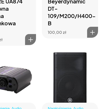
E UA874
Beyerdynamic
wna
DT-
na
109/M200/H400-
unkowa
B
100,00
zł
zł
ienie
,
Audio
Nagłośnienie
,
Audio
,