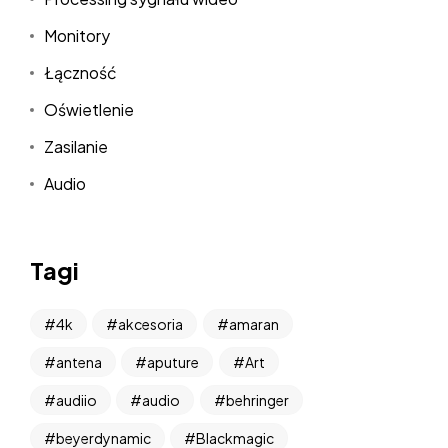
Monitory
Łączność
Oświetlenie
Zasilanie
Audio
Tagi
4k
akcesoria
amaran
antena
aputure
Art
audiio
audio
behringer
beyerdynamic
Blackmagic