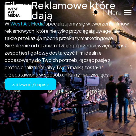
Filmy Reklamowe które
Menu
sprzedają
W
West Art Media
specjalizujemy się w tworzeniu filmów
reklamowych, które nie tylko przyciągają uwagę, ale
także przekazują mocne przekazy marketingowe.
Niezależnie od rozmiaru Twojego przedsięwzięcia, nasz
zespół jest gotowy dostarczyć film idealnie
dopasowany do Twoich potrzeb, łącząc pasję z
profesjonalizmem, aby Twoja marka została
przedstawiona w sposób unikalny i porywający.
zadzwoń / napisz