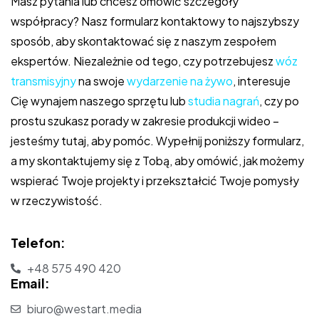
Masz pytania lub chcesz omówić szczegóły
współpracy? Nasz formularz kontaktowy to najszybszy
sposób, aby skontaktować się z naszym zespołem
ekspertów. Niezależnie od tego, czy potrzebujesz
wóz
transmisyjny
na swoje
wydarzenie na żywo
, interesuje
Cię wynajem naszego sprzętu lub
studia nagrań
, czy po
prostu szukasz porady w zakresie produkcji wideo –
jesteśmy tutaj, aby pomóc. Wypełnij poniższy formularz,
a my skontaktujemy się z Tobą, aby omówić, jak możemy
wspierać Twoje projekty i przekształcić Twoje pomysły
w rzeczywistość.
Telefon:
+48 575 490 420
Email:
biuro@westart.media