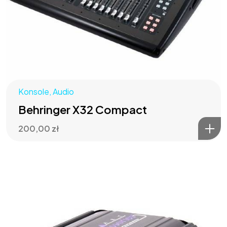
West Art
Konsole
,
Audio
Media
Behringer X32 Compact
200,00
zł
Relacje na żywo | Wóz transmisyjny
©2026 West Art Media