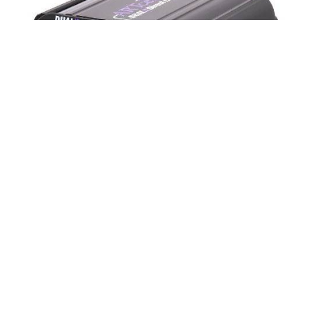
Nagłośnienie
,
Audio
Art Dual X-Direct Di-Box
25,00
zł