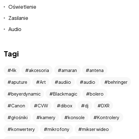
Oświetlenie
Zasilanie
Audio
Tagi
4k
akcesoria
amaran
antena
West Art
aputure
Art
audiio
audio
behringer
Media
beyerdynamic
Blackmagic
bolero
Canon
CVW
dibox
dj
DXR
głośniki
kamery
konsole
Kontrolery
Relacje na żywo | Wóz transmisyjny
konwertery
mikrofony
mikser wideo