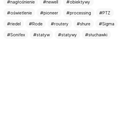
nagłośnienie
newell
obiektywy
oświetlenie
pioneer
processing
PTZ
riedel
Rode
routery
shure
Sigma
©2026 West Art Media
Sonifex
statyw
statywy
słuchawki
wideo
yamaha
zasilanie
Zoom
łączność