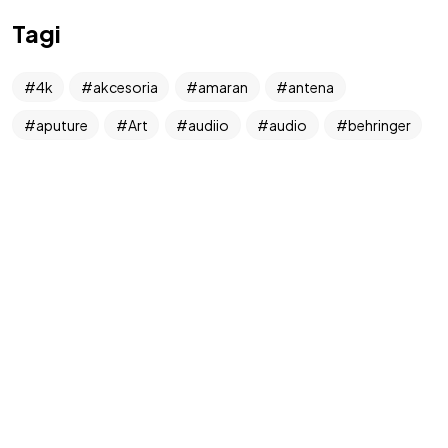
Tagi
4k
akcesoria
amaran
antena
©2026 West Art Media
aputure
Art
audiio
audio
behringer
beyerdynamic
Blackmagic
bolero
Canon
CVW
dibox
dj
DXR
głośniki
kamery
konsole
Kontrolery
konwertery
mikrofony
mikser wideo
nagłośnienie
newell
obiektywy
oświetlenie
pioneer
processing
PTZ
riedel
Rode
routery
shure
Sigma
Sonifex
statyw
statywy
słuchawki