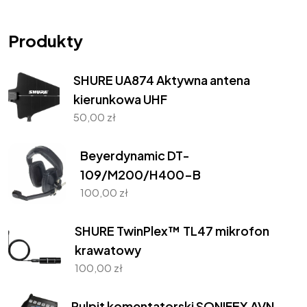
Produkty
SHURE UA874 Aktywna antena
kierunkowa UHF
50,00
zł
Beyerdynamic DT-
109/M200/H400-B
100,00
zł
SHURE TwinPlex™ TL47 mikrofon
krawatowy
100,00
zł
Pulpit komentatorski SONIFEX AVN-