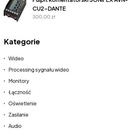
CU2-DANTE
300,00
zł
Kategorie
Wideo
Processing sygnału wideo
West Art
Monitory
Łączność
Media
Oświetlenie
Zasilanie
Relacje na żywo | Wóz transmisyjny
Audio