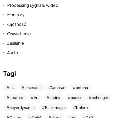
Processing sygnału wideo
Monitory
Łączność
Oświetlenie
Zasilanie
Audio
Tagi
West Art
4k
akcesoria
amaran
antena
aputure
Art
audiio
audio
behringer
Media
beyerdynamic
Blackmagic
bolero
Canon
CVW
dibox
dj
DXR