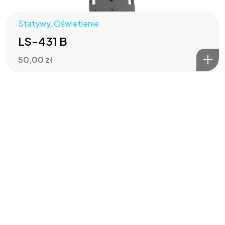
Statywy
,
Oświetlenie
LS-431 B
50,00
zł