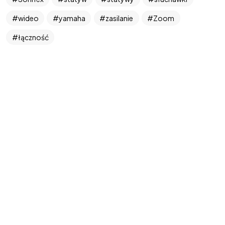
wideo
yamaha
zasilanie
Zoom
łączność
©2026 West Art Media