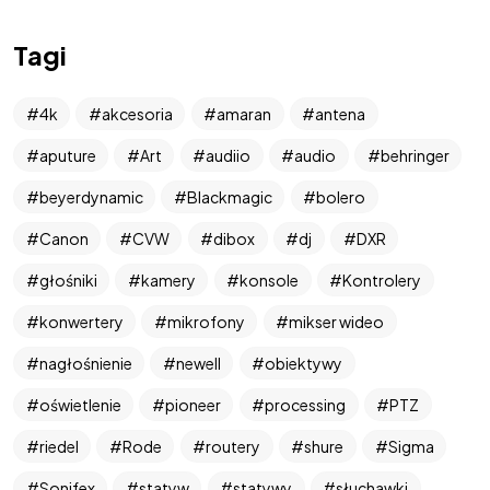
Tagi
4k
akcesoria
amaran
antena
aputure
Art
audiio
audio
behringer
beyerdynamic
Blackmagic
bolero
Canon
CVW
dibox
dj
DXR
West Art
głośniki
kamery
konsole
Kontrolery
Media
konwertery
mikrofony
mikser wideo
nagłośnienie
newell
obiektywy
oświetlenie
pioneer
processing
PTZ
Relacje na żywo | Wóz transmisyjny
riedel
Rode
routery
shure
Sigma
Sonifex
statyw
statywy
słuchawki